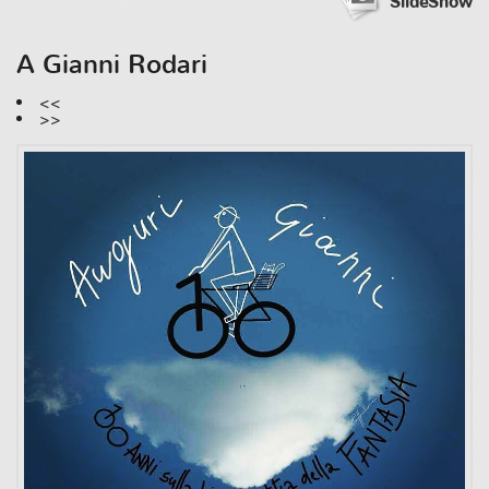
SlideShow
A Gianni Rodari
<<
>>