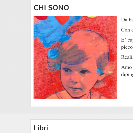
CHI SONO
Da
ba
Con q
E’ ca
picco
Reali
Amo i
dipin
Libri