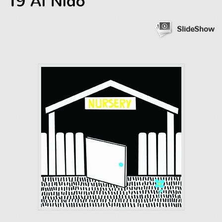
19 Al Nido
SlideShow